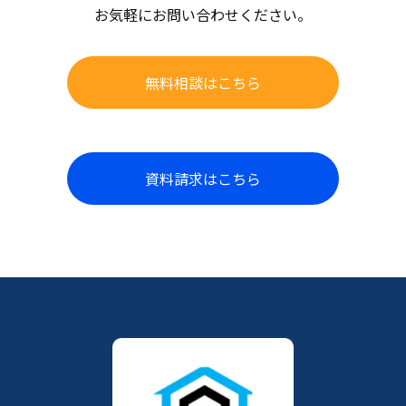
ご支援概要
ご支援概要
お気軽にお問い合わせください。
業務フロー改善における「現状把握」「課題抽出」「改善立案」
ChatGPT導入効果を検証するためのPoCの実施とガイドライン作
「運用開始・モニタリング」をクイックにご支援
成をクイックにご支援
貴社ビジネスにおける、データ分析をトライアル的に実施し、分
貴社ビジネスにおいて、定常的にデータ分析ができる体制を構築
析レポートと定量分析に基づいた示唆をクイックにご提示
するためのご支援
期間
期間
無料相談はこちら
「商品」「集客」「顧客」データのBI連携・KPIダッシュボード作
成
スコープ
2カ月～
1カ月～
期間
1カ月～
金額
金額
資料請求はこちら
2カ月～
期間
要ご相談
20万円/月～
金額
3カ月～
備考
備考
要ご相談
金額
各種条件について、貴社ご要望に合わせてご相談可
各種条件について、貴社ご要望に合わせてご相談可
備考
20万円/月～
各種条件について、貴社ご要望に合わせてご相談可
備考