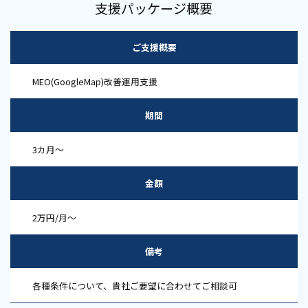
支援パッケージ概要
ご支援概要
MEO(GoogleMap)改善運用支援
期間
3カ月～
金額
2万円/月～
備考
各種条件について、貴社ご要望に合わせてご相談可