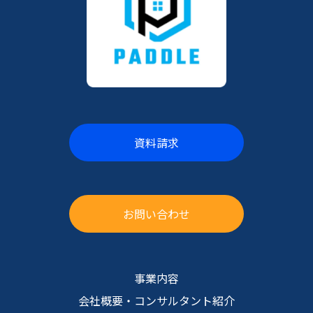
各種条件について、貴社ご要望に合わせてご相談可
資料請求
・各種業務プロセスヒアリング
・事業全体の把握
・業務全体の把握
・現状業務フロー作成
・関連データの受領
お問い合わせ
・KPI確認
・関連データの受領
・データ定義/分析方針のすり合わせ
・収益拡大効果
事業内容
・コスト削減効果
会社概要
・コンサルタント紹介
・業務課題の抽出
・リスク低減効果